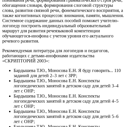
понимания речи, формирования грамматического строя речи,
обогащения словаря, формирования слоговой структуры
слова, развития связной речи, фонематического восприятия, а
также когнитивных процессов: внимания, памяти, мышления.
Системное содержание данных пособий поможет учителю-
логопеду построить индивидуальный образовательный
маршрут для развития речеязыковой компетенции
обучающегося-инофона с учетом уровня его актуального
речевого развития.
Рекомендуемая литература для логопедов и педагогов,
работающих с детьми-инофонами издательства
«СКРИПТОРИЙ 2003»:
Бардышева Т.Ю., Моносова Е.Н. Я буду говорить... 110
заданий для детей 2–3 лет с ЗРР;
Бардышева Т.Ю., Моносова Е.Н. Конспекты
логопедических занятий в детском саду для детей 3–4
лет с ОНР;
Бардышева Т.Ю., Моносова Е.Н. Конcпекты
логопедических занятий в детском саду для детей 4–5
лет с ОНР;
Бардышева Т.Ю., Моносова Е.Н. Конcпекты
логопедических занятий в детском саду для детей 5–6
лет с ОНР;
Бардышева Т.Ю., Моносова Е.Н. Конcпекты