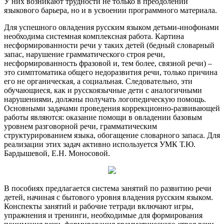
У них возникают трудности не только в преодолении
языкового барьера, но и в усвоении программного материала.
Для успешного овладения русским языком детьми-инофонами
необходима системная комплексная работа. Картина
несформированности речи у таких детей (бедный словарный
запас, нарушение грамматического строя речи,
несформированность фразовой и, тем более, связной речи) –
это симптоматика общего недоразвития речи, только причина
его не органическая, а социальная. Следовательно, эти
обучающиеся, как и русскоязычные дети с аналогичными
нарушениями, должны получать логопедическую помощь.
Основными задачами проведения коррекционно-развивающей
работы являются: оказание помощи в овладении базовым
уровнем разговорной речи, грамматическим
структурированием языка, обогащение словарного запаса. Для
реализации этих задач активно используется УМК Т.Ю.
Бардышевой, Е.Н. Моносовой.
В пособиях предлагается система занятий по развитию речи
детей, начиная с бытового уровня владения русским языком.
Конспекты занятий и рабочие тетради включают игры,
упражнения и тренинги, необходимые для формирования